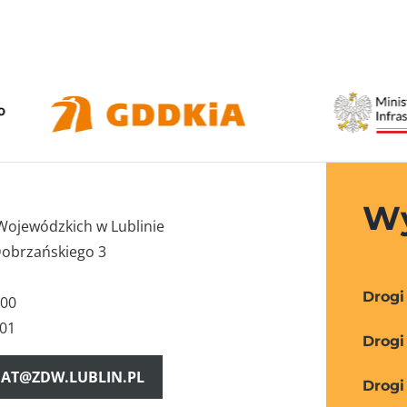
Wy
Wojewódzkich w Lublinie
Dobrzańskiego 3
Drogi
-00
-01
Drogi
IAT@ZDW.LUBLIN.PL
Drogi