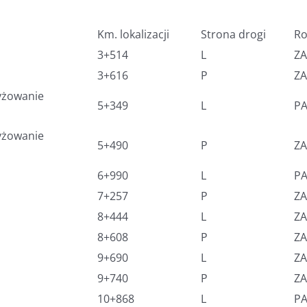
Km. lokalizacji
Strona drogi
Ro
3+514
L
ZA
3+616
P
ZA
zyżowanie
5+349
L
P
zyżowanie
5+490
P
ZA
6+990
L
P
7+257
P
ZA
8+444
L
ZA
8+608
P
ZA
9+690
L
ZA
9+740
P
ZA
10+868
L
PA