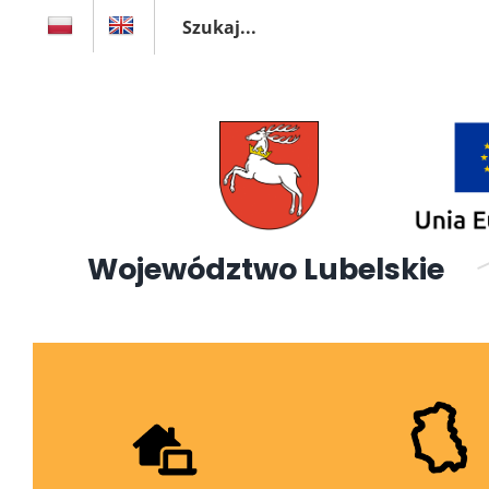
Szukaj
Przejdź
do
zawartości
Województwo Lubelskie 