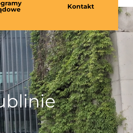
ogramy
Kontakt
ądowe
blinie