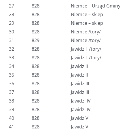
27
828
Niemce – Urząd Gminy
28
828
Niemce – sklep
29
828
Niemce – sklep
30
828
Niemce /tory/
31
829
Niemce /tory/
32
828
Jawidz I /tory/
33
828
Jawidz I /tory/
34
828
Jawidz II
35
828
Jawidz II
36
828
Jawidz III
37
828
Jawidz III
38
828
Jawidz IV
39
828
Jawidz IV
40
828
Jawidz V
41
828
Jawidz V