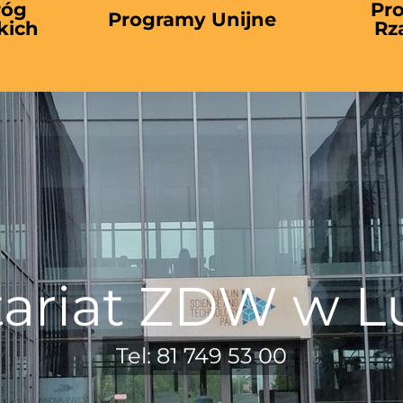
róg
Pr
Programy Unijne
kich
Rz
tariat ZDW w Lu
Tel: 81 749 53 00