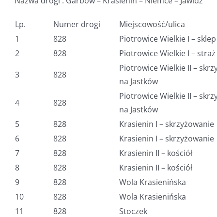
Nazwa drogi : Garbów – Krasienin – Niemce – Jawidz
Lp.
Numer drogi
Miejscowość/ulica
1
828
Piotrowice Wielkie I – sklep
2
828
Piotrowice Wielkie I – straż
Piotrowice Wielkie II – skr
3
828
na Jastków
Piotrowice Wielkie II – skr
4
828
na Jastków
5
828
Krasienin I – skrzyżowanie
6
828
Krasienin I – skrzyżowanie
7
828
Krasienin II – kościół
8
828
Krasienin II – kościół
9
828
Wola Krasienińska
10
828
Wola Krasienińska
11
828
Stoczek