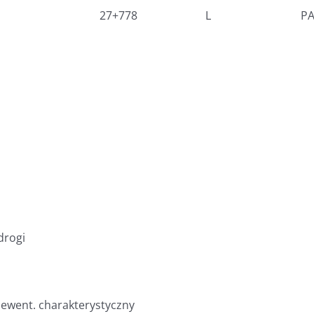
27+778
L
PA
drogi
, ewent. charakterystyczny