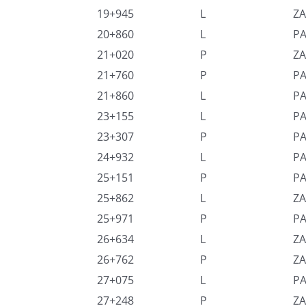
19+945
L
ZA
20+860
L
P
21+020
P
ZA
21+760
P
P
21+860
L
PA
23+155
L
P
23+307
P
P
24+932
L
PA
25+151
P
P
25+862
L
ZA
25+971
P
P
26+634
L
ZA
26+762
P
ZA
27+075
L
PA
27+248
P
ZA