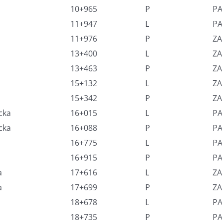
10+965
P
P
11+947
L
P
11+976
P
ZA
13+400
L
ZA
13+463
P
ZA
15+132
L
ZA
15+342
P
ZA
cka
16+015
L
P
cka
16+088
P
PA
16+775
L
P
16+915
P
P
a
17+616
L
ZA
a
17+699
P
ZA
18+678
L
P
18+735
P
P